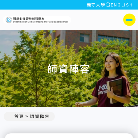
全站搜索
義守大學
ENGLISH
:::
義守大學醫學影像暨放射科學
側選單
師資陣容
:::
首頁
師資陣容