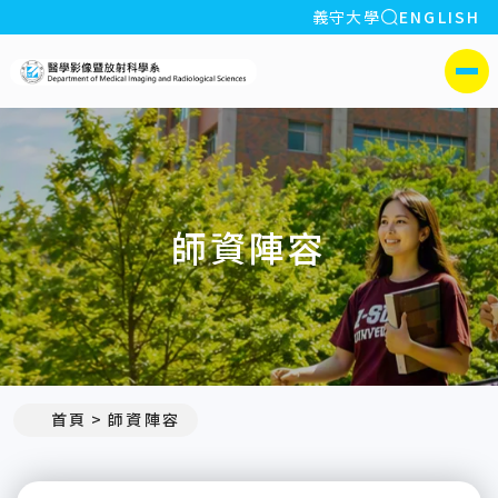
全站搜索
義守大學
ENGLISH
:::
義守大學醫學影像暨放射科學
側選單
師資陣容
:::
首頁
師資陣容